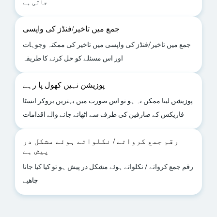
جاتی ہے
جمع میں تاخیر/فنڈز کی واپسی
جمع میں تاخیر/فنڈز کی واپسی میں تاخیر کی ممکنہ وجوہات
اور اس مسئلے کو حل کرنے کا طریقہ
پوزیشن نہیں کھول پا رہے
پوزیشن لینا ممکن نہ ہو تو اس صورت میں بہترین بروکر انسٹا
فاریکس کے صارفین کی طرف سے اٹھائے جانے والے اقدامات
رقم جمع کرواتے / نکلواتے ہوئے مشکل در
پیش ہے
رقم جمع کرواتے / نکلواتے ہوئے مشکل در پیش ہو تو کیا کیا جانا
چاھیے