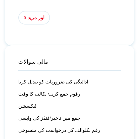
اور مزید 5
مالی سوالات
ادائیگی کی ضروریات کو تبدیل کرنا
رقوم جمع کرنے/ نکالنے کا وقت
ٹیکسشن
جمع میں تاخیر/فنڈز کی واپسی
رقم نکلوالنے کی درخواست کی منسوخی