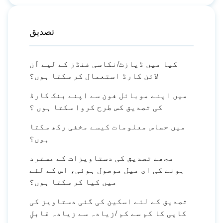
تصدیق
کیا میں ڈپازٹ/نکاسی فنڈز کے لیے آن
لائن کارڈ استعمال کر سکتا ہوں؟
میں اپنے موبائل فون سے اپنے بنک کارڈ
کی تصدیق کس طرح کروا سکتا ہوں ؟
میں حساس معلومات کیسے مخفی رکھ سکتا
ہوں؟
مجھے تصدیق کی دستاویزات کے مسترد
ہونے کی ای میل موصول ہوئی، اس کے لئے
میں کیا کر سکتا ہوں؟
تصدیق کے لئے اسکین کی گئی دستاویز کی
کاپی کا کم سے کم /زیادہ سے زیادہ قابلِ