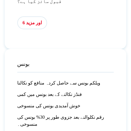
قبول سائز کیا ہے؟
اور مزید 6
بونس
ویلکم بونس سے حاصل کردہ منافع کو نکالنا
فنڈز نکالنے کے بعد بونس میں کمی
خوش آمدیدی بونس کی منسوخی
رقم نکلوالنے بعد جزوی طور پر 30% بونس کی
منسوخی۔