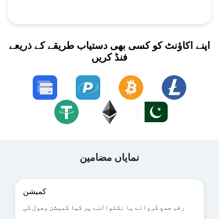
اپنے اکاؤنٹ کو کسی بھی دستیاب طریقے کے ذریعے
فنڈ کریں
نمایاں مضامین
کمیشن
رقم جمع کروانے یا نکلوالنے پر کیا کمیشن وصول کی