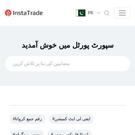
PK
سپورٹ پورٹل میں خوش آمدید
#ایفی لی ایٹ کمیشن
#رقم جمع کروانا
#انسٹا فاریکس بونس
#بونس پروگرام