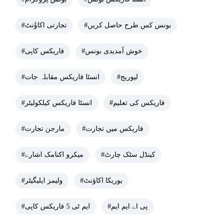
#بونس کس طرح حاصل کریں
#تجارتی اکاؤٔنٹ
#خوش آمدیدی بونس
#فاریکس کاپی
#لیوریج
#انسٹا فاریکس مقابلہ جات
#فاریکس کی تعلیم
#انسٹا فاریکس کیلکولیٹر
#فاریکس میں تجارت
#مارجن تجارت
#کینڈل سٹک چارٹ
#میکرو اکنامک اشارے
#یوریکا اکاؤنٹ
#ولیمز ایلیگیٹر
#پی اے ایم ایم
#ایم ٹی 5 فاریکس کاپی