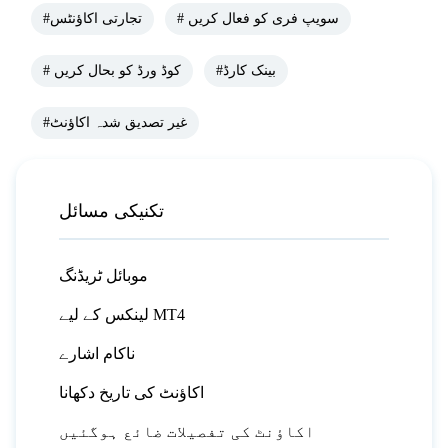
# سویپ فری کو فعال کریں
#تجارتی اکاؤنٹس
#بینک کارڈ
# کوڈ ورڈ کو بحال کریں
#غیر تصدیق شدہ اکاؤنٹ
تکنیکی مسائل
موبائل ٹریڈنگ
لینکس کے لیے MT4
ناکام اشارے
اکاؤنٹ کی تاریخ دکھانا
اکاؤنٹ کی تفصیلات ضائع ہوگئیں