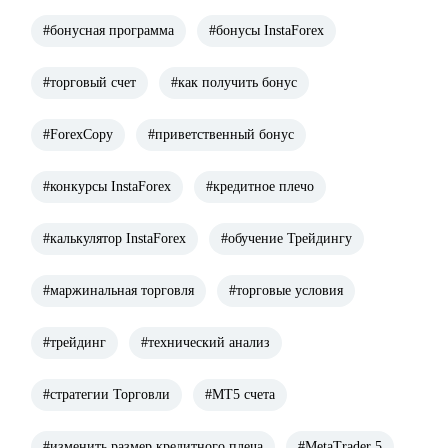
#бонусная программа
#бонусы InstaForex
#торговый счет
#как получить бонус
#ForexCopy
#приветственный бонус
#конкурсы InstaForex
#кредитное плечо
#калькулятор InstaForex
#обучение Трейдингу
#маржинальная торговля
#торговые условия
#трейдинг
#технический анализ
#стратегии Торговли
#МТ5 счета
#изменить размер кредитного плеча
#MetaTrader 5